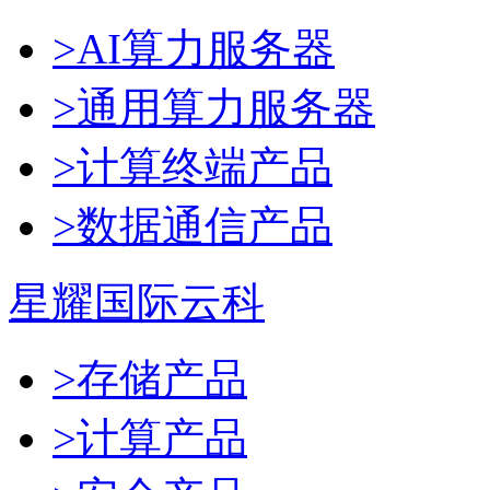
>AI算力服务器
>通用算力服务器
>计算终端产品
>数据通信产品
星耀国际云科
>存储产品
>计算产品