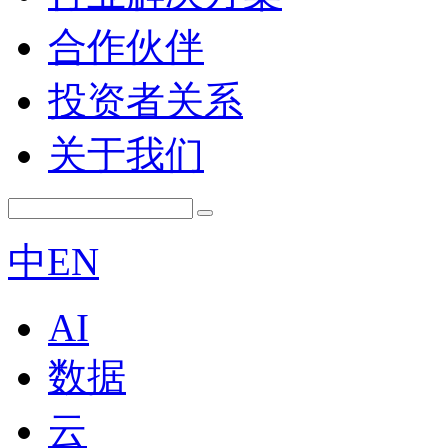
合作伙伴
投资者关系
关于我们
中
EN
AI
数据
云