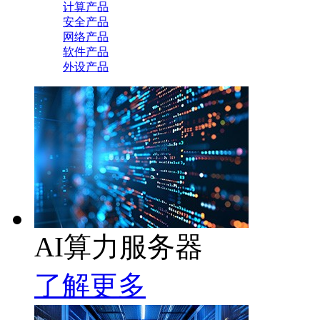
计算产品
安全产品
网络产品
软件产品
外设产品
AI算力服务器
了解更多