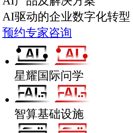
AI产品及解决方案
AI驱动的企业数字化转型
预约专家咨询
星耀国际问学
智算基础设施