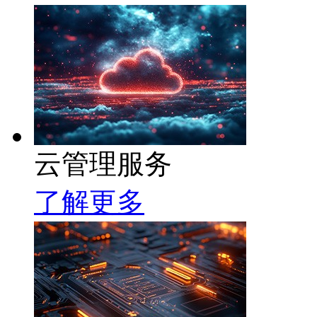
云管理服务
了解更多