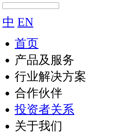
中
EN
首页
产品及服务
行业解决方案
合作伙伴
投资者关系
关于我们