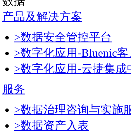
数据
产品及解决方案
>数据安全管控平台
>数字化应用-Blueni
>数字化应用-云捷集成
服务
>数据治理咨询与实施
>数据资产入表