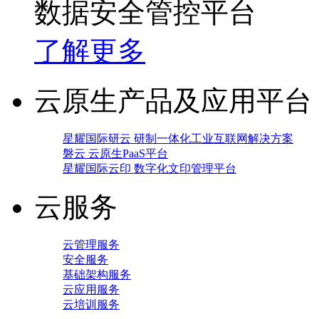
数据安全管控平台
了解更多
云原生产品及应用平台
星耀国际研云 研制一体化工业互联网解决方案
磐云 云原生PaaS平台
星耀国际云印 数字化文印管理平台
云服务
云管理服务
安全服务
基础架构服务
云应用服务
云培训服务